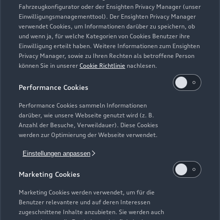
Fahrzeugkonfigurator oder der Ensighten Privacy Manager (unser
Einwilligungsmanagementtool). Der Ensighten Privacy Manager
Zurück nach oben
verwendet Cookies, um Informationen darüber zu speichern, ob
und wenn ja, für welche Kategorien von Cookies Benutzer ihre
Einwilligung erteilt haben. Weitere Informationen zum Ensighten
Modelle
Privacy Manager, sowie zu Ihren Rechten als betroffene Person
können Sie in unserer
Cookie Richtlinie
nachlesen.
Kaufen & leasen
Alle Modelle
Performance Cookies
Modelle vergleichen
Service & Zubehör
Performance Cookies sammeln Informationen
Neuwagensuche
darüber, wie unsere Webseite genutzt wird (z. B.
Elektromodelle
Anzahl der Besuche, Verweildauer). Diese Cookies
Gebrauchtwagensuche
Support
werden zur Optimierung der Webseite verwendet.
Saisonale Angebote
Plug-in-Hybride
Gebrauchtwagen
Einstellungen anpassen
Audi Services
Über Audi
Kundenservice
Finanzierung
Marketing Cookies
Garantie
Händlersuche
Aktionen & Angebote
Unternehmen
Marketing Cookies werden verwendet, um für die
Audi digital services
Benutzer relevantere und auf deren Interessen
Audi Code
Geschäftskunden
Karriere
zugeschnittene Inhalte anzubieten. Sie werden auch
myAudi