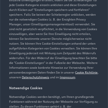
einzelne Einwilligungen erteilen, indem Sie die Schieberegler für
jede Cookie-Kategorie einzeln anklicken und diese Einstellungen
0351 831850
durch Klicken auf "Einstellungen speichern und fortfahren"
speichern. Falls Sie keinen der Schieberegler anklicken, werden
info@autohaus-gommlich.de
nur die notwendigen Cookies (z. B. der Ensighten Privacy
Manager, unser Einwilligungsmanagementtool) verwendet. Sie
sind nicht gesetzlich verpflichtet, in die Verwendung von Cookies
Kontaktdaten herunterladen
einzuwilligen, aber wenn Sie Ihre Einwilligung nicht erteilen,
können Sie bestimmte unserer Dienste möglicherweise nicht
nutzen. Sie können Ihre Cookie-Einstellungen anhand der unten
aufgeführten Kategorien von Cookies verwalten. Sie können Ihre
Öffnungszeiten
Einwilligung jederzeit mit Wirkung zum Zeitpunkt des Widerrufs
widerrufen. Für den Widerruf der Einwilligung beachten Sie bitte
die "Cookie-Einstellungen" in der Fußzeile der Webseite. Weitere
Informationen sowie konkrete Hinweise zur Verwendung Ihrer
Service
personenbezogenen Daten finden Sie in unserer
Cookie Richtlinie
,
Geschlossen
,
öffnet am
Montag 06:30
unserem
Datenschutzhinweis
und im
Impressum
.
Notwendige Cookies
Teile- & Zubehörverkauf
Geschlossen
,
öffnet am
Montag 07:00
Notwendige Cookies werden benötigt, um Ihnen grundlegende
Funktionen während der Nutzung der Webseite zur Verfügung zu
stellen. Zu diesen Funktionen gehört z. B. der