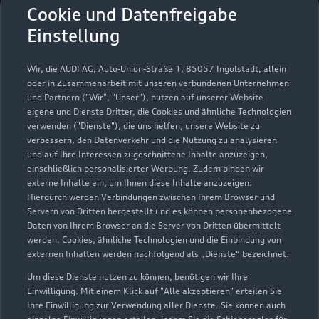
Autohaus Gommlich
Cookie und Datenfreigabe
GmbH & Co. KG
Einstellung
Servicepartner
e-tron
Wir, die AUDI AG, Auto-Union-Straße 1, 85057 Ingolstadt, allein
oder in Zusammenarbeit mit unseren verbundenen Unternehmen
und Partnern ("Wir", "Unser"), nutzen auf unserer Website
eigene und Dienste Dritter, die Cookies und ähnliche Technologien
verwenden ("Dienste"), die uns helfen, unsere Website zu
verbessern, den Datenverkehr und die Nutzung zu analysieren
und auf Ihre Interessen zugeschnittene Inhalte anzuzeigen,
einschließlich personalisierter Werbung. Zudem binden wir
externe Inhalte ein, um Ihnen diese Inhalte anzuzeigen.
Hierdurch werden Verbindungen zwischen Ihrem Browser und
Servern von Dritten hergestellt und es können personenbezogene
Daten von Ihrem Browser an die Server von Dritten übermittelt
werden. Cookies, ähnliche Technologien und die Einbindung von
externen Inhalten werden nachfolgend als „Dienste“ bezeichnet.
Um diese Dienste nutzen zu können, benötigen wir Ihre
Meissner Straße 140
Einwilligung. Mit einem Klick auf "Alle akzeptieren" erteilen Sie
01445 Radebeul
Ihre Einwilligung zur Verwendung aller Dienste. Sie können auch